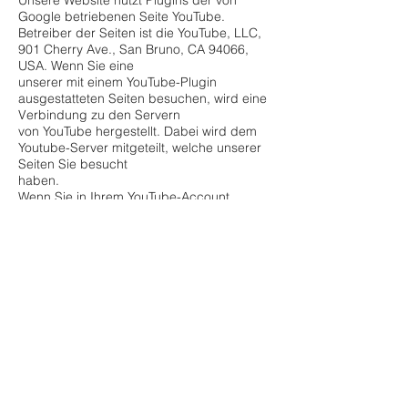
Unsere Website nutzt Plugins der von
Google betriebenen Seite YouTube.
Betreiber der Seiten ist die YouTube, LLC,
901 Cherry Ave., San Bruno, CA 94066,
USA. Wenn Sie eine
unserer mit einem YouTube-Plugin
ausgestatteten Seiten besuchen, wird eine
Verbindung zu den Servern
von YouTube hergestellt. Dabei wird dem
Youtube-Server mitgeteilt, welche unserer
Seiten Sie besucht
haben.
Wenn Sie in Ihrem YouTube-Account
eingeloggt sind ermöglichen Sie YouTube,
Ihr
Surfverhalten direkt Ihrem persönlichen
Profil zuzuordnen. Dies können Sie
verhindern, indem
Sie sich aus Ihrem YouTube-Account
ausloggen.
Weitere Informationen zum Umgang von
Nutzerdaten finden Sie in der
Datenschutzerklärung von YouTube
unter:
https://www.google.de/intl/de/policie
s/privacy