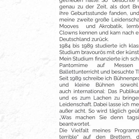
getrieben hätte. So besuchte i
genau zu der Zeit, als dort B
ihre Geburtsstunde fanden, und
meine zweite große Leidenschaft
Mooves und Akrobatik, lern
Clowns kennen und kam nach ein
Deutschland zurück.
1984 bis 1989 studierte ich kla
Studium bravourös mit der künst
Mein Studium finanzierte ich sch
Pantomime auf Messen
Ballettunterricht und besuchte 
Seit 1989 schreibe ich Bühnenp
und kleine Bühnen sowohl
auch international: Das Publi
und es zum Lachen zu bringe
Leidenschaft. Dabei lasse ich m
außer acht. So wird täglich geüb
„Was machen Sie denn tagsü
beantwortet.
Die Vielfalt meines Progra
terrible“ auf den Brettern,