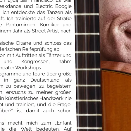
ch 1984 San Francisco. Es war
reakdance und Electric Boogie
 ich entdeckte das Tanzen als
. Ich trainierte auf der Straße
te Pantomimen, Komiker und
em Jahr als Street Artist nach
ssische Gitarre und schloss das
lerischen Reifeprüfung ab.
on mit Auftritten als Tänzer und
 und Kongressen, nahm
Theater Workshops.
rogramme und toure über große
 in ganz Deutschland als
kum zu bewegen, zu begeistern
n, erwuchs zu meiner großen
ein künstlerisches Handwerk nie
t und trainiert, und die Frage,
ber?“ ist damit auch schon
mms macht mich zum „Enfant
 die die Welt bedeuten. Auf