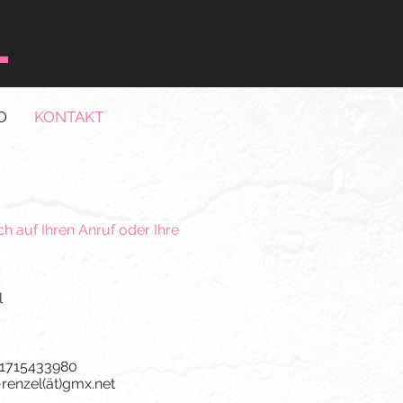
L
O
KONTAKT
ch auf Ihren Anruf oder Ihre
l
 1715433980
-renzel(ät)gmx.net